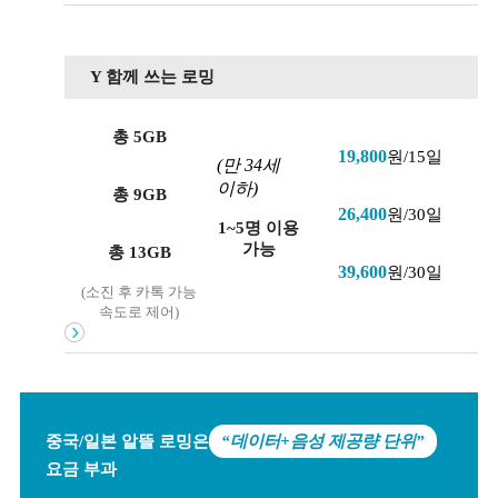
Y 함께 쓰는 로밍
총 5GB
19,800
원/15일
(만 34세
이하)
총 9GB
26,400
원/30일
1~5명 이용
가능
총 13GB
39,600
원/30일
(소진 후 카톡 가능
속도로 제어)
중국/일본 알뜰 로밍은
“데이터+음성 제공량 단위”
요금 부과