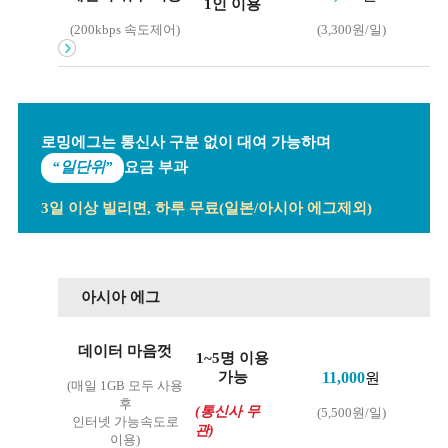
1인 이용
(200kbps 속도제어)
(3,300원/일)
로밍에그는 통신사 구분 없이 대여 가능하며
“일단위”
요금 부과
3일 이상 빌리면, 하루 무료(일본/아시아 에그제외)
아시아 에그
데이터 마음껏
1~5명 이용
11,000
원
가능
(매일 1GB 모두 사용
후
(통신사 무
(5,500원/일)
인터넷 가능속도로
관)
이용)