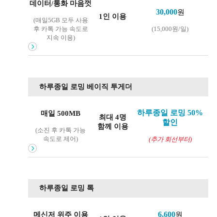
데이터/통화 마음껏
30,000
원
1인 이용
(매일5GB 모두 사용
후 카톡 가능 속도로
(15,000원/일)
지속 이용)
하루종일 로밍 베이직 투게더
하루종일 로밍 50%
매일 500MB
최대 4명
할인
함께 이용
(소진 후 카톡 가능
속도로 제어)
(추가 회선부터)
하루종일 로밍 톡
메신저 위주 이용
6,600
원