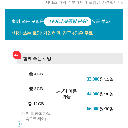
서비스 가격은 부가세가 포함된 가격입니다.
함께 쓰는 로밍은
“데이터 제공량 단위”
요금 부과
'함께 쓰는 로밍' 가입하면, 친구 4명은 무료
함께 쓰는 로밍
총 4GB
33,000
원/15일
총 8GB
1~5명 이용
44,000
원/30일
가능
총 12GB
66,000
원/30일
(소진 후 카톡 가능
속도로 제어)