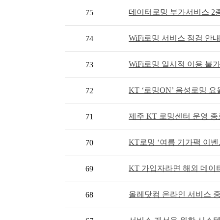
데이터로밍 부가서비스 2종
75
WiFi로밍 서비스 점검 안
74
WiFi로밍 일시적 이용 불
73
KT ‘로밍ON’ 음성로밍 
72
제주 KT 로밍센터 운영 종료 
71
KT로밍 ‘여름 기가팩 이벤
70
KT 가입자라면 해외 데이터
69
올레닷컴 온라인 서비스 
68