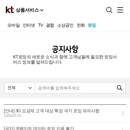
상품서비스
홈
모바일
인터넷
TV
결합
소상공인
전화
로밍
마이
다이렉트샵
공지사항
상품서비스
혜택
KT로밍의 새로운 소식과 함께 고객님들께 필요한 로밍서
비스 정보를 알려드립니다.
고객지원
검색
[안내] 3G 요금제 고객 대상 특정 국가 로밍 유의사항
2025-07-31
[공지] 쿠웨이트 데이터 로밍 이용 불가