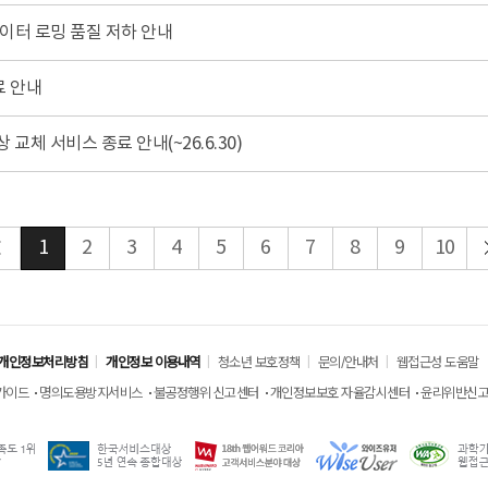
 데이터 로밍 품질 저하 안내
료 안내
교체 서비스 종료 안내(~26.6.30)
1
2
3
4
5
6
7
8
9
10
개인정보처리방침
개인정보 이용내역
청소년 보호정책
문의/안내처
웹접근성 도움말
가이드
명의도용방지서비스
불공정행위 신고센터
개인정보보호 자율감시센터
윤리위반신