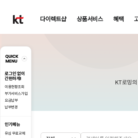
다이렉트샵
상품서비스
혜택
QUICK MENU
퀵메뉴 접기
로그인 없이
간편하게!
KT로밍의
이용현황조회
부가서비스가입
요금납부
납부변경
인기메뉴
유심 무료교체