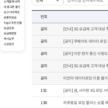
소액결제 내역
내 중고폰 팔기
요고 다이렉트
번호
공통지원금
Top3 추천 단말
요금조회
공지
[안내] 3G 요금제 고객 대상
요금제변경
즉시납부
공지
[공지] 쿠웨이트 데이터 로밍
소상공인
공지
[공지] 이란 현지 통신 사정
공지
[안내] 3G 요금제 고객 대상
공지
미얀마 데이터로밍 이용 불가 안
131
[공지] 괌, 사이판 3G 로밍
130
하루종일 로밍 플러스 상품 혜택 