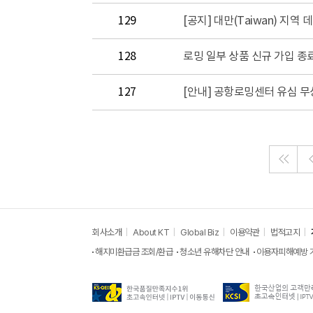
129
[공지] 대만(Taiwan) 지역
128
로밍 일부 상품 신규 가입 종
127
[안내] 공항로밍센터 유심 무상 
회사소개
About KT
Global Biz
이용약관
법적고지
해지미환급금 조회/환급
청소년 유해차단 안내
이용자피해예방 