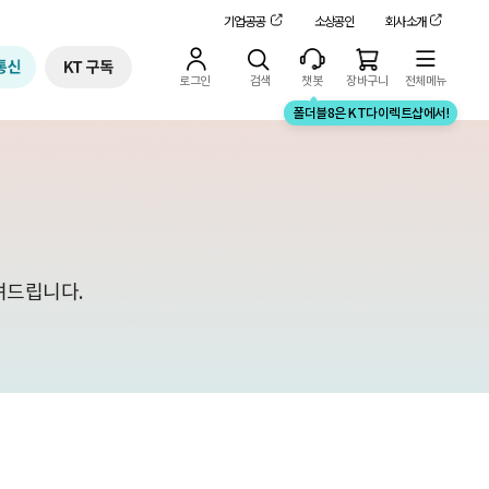
기업·공공
소상공인
회사소개
챗봇
장바구니
전체메뉴
로그인
검색
챗봇에
폴더블8은 KT다이렉트샵에서!
려드립니다.